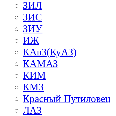
ЗИЛ
ЗИС
ЗИУ
ИЖ
КАвЗ(КуАЗ)
КАМАЗ
КИМ
КМЗ
Красный Путиловец
ЛАЗ