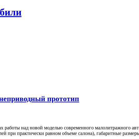
обили
днеприводный прототип
ах работы над новой моделью современного малолитражного ав
улей при практически равном объеме салона), габаритные размер