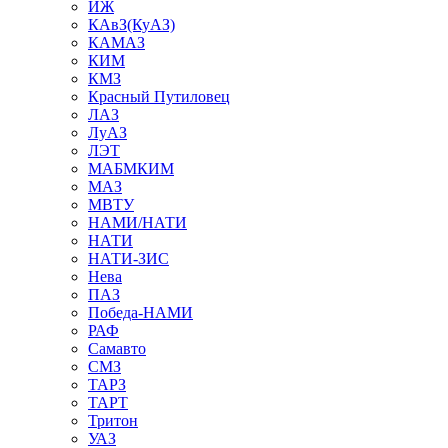
ИЖ
КАвЗ(КуАЗ)
КАМАЗ
КИМ
КМЗ
Красный Путиловец
ЛАЗ
ЛуАЗ
ЛЭТ
МАБМКИМ
МАЗ
МВТУ
НАМИ/НАТИ
НАТИ
НАТИ-ЗИС
Нева
ПАЗ
Победа-НАМИ
РАФ
Самавто
СМЗ
ТАРЗ
ТАРТ
Тритон
УАЗ