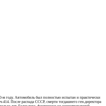
0-м году. Автомобиль был полностью испытан и практически
ч-414. После распада СССР, смерти тогдашнего ген.директора
олько лет. Более того, фактически не существовавший