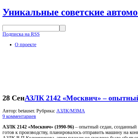
Уникальные советские автом
Подписка на RSS
О проекте
28 Сен
АЗЛК 2142 «Москвич» – опытный
Автор: betauser. Рубрика:
АЗЛК/МЗМА
9 комментариев
АЗЛК 2142 «Москвич» (1990-96)
– опытный седан, созданный
готов к производству, планировалось отправить машину на кон
АЗЛК В.П.Коломникова, этим планам не суждено было сбыться,