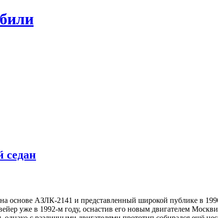
обили
 седан
 на основе АЗЛК-2141 и представленный широкой публике в 199
вейер уже в 1992-м году, оснастив его новым двигателем Москви
 однако с различными двигателями прототип собирался ещё неск