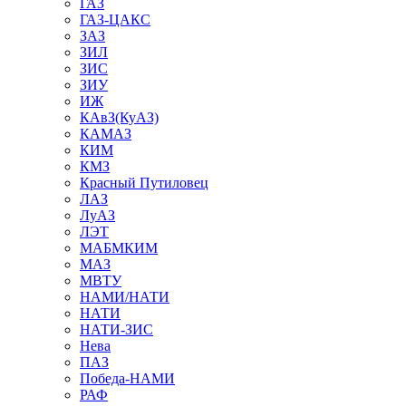
ГАЗ
ГАЗ-ЦАКС
ЗАЗ
ЗИЛ
ЗИС
ЗИУ
ИЖ
КАвЗ(КуАЗ)
КАМАЗ
КИМ
КМЗ
Красный Путиловец
ЛАЗ
ЛуАЗ
ЛЭТ
МАБМКИМ
МАЗ
МВТУ
НАМИ/НАТИ
НАТИ
НАТИ-ЗИС
Нева
ПАЗ
Победа-НАМИ
РАФ