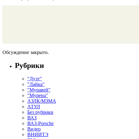
Обсуждение закрыто.
Рубрики
"Дуэт"
"Лайка"
"Муравей"
"Мурена"
АЗЛК/МЗМА
АТУЛ
Без рубрики
ВАЗ
ВАЗ-Porsche
Видео
ВНИИТЭ